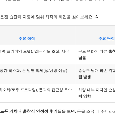
운전 습관과 차종에 맞춰 최적의 타입을 찾아보세요. 📝
주요 장점
주요 단점 (
력(프리미엄 모델), 넓은 각도 조절, 시야
온도 변화에 따른
흡
남음
 공간 최소화, 폰 발열 억제(냉/난방 이용)
송풍구 날개 파손 위험
림 발생
최소화(로우 프로파일), 폰과의 접근성 우수
차량 내부 디자인 손상
력 영향
드폰 거치대 흡착식 안정성 후기
들을 보면, 돈을 조금 더 주더