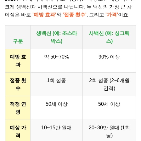
크게 생백신과 사백신으로 나뉩니다. 두 백신의 가장 큰 차
이점은 바로
'예방 효과'
와
'접종 횟수'
, 그리고
'가격'
이죠.
생백신 (예: 조스타
사백신 (예: 싱그릭
구분
박스)
스)
예방 효
약 50~70%
90% 이상
과
접종 횟
1회 접종
2회 접종 (2~6개월
수
간격)
적정 연
50세 이상
50세 이상
령
예상 가
10~15만 원대
20~30만 원대 (1회
격
당)